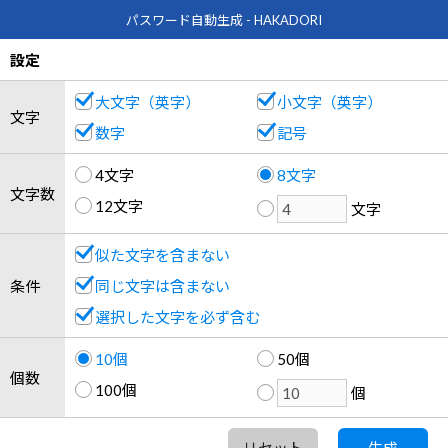
パスワード自動生成 - HAKADORI
設定
大文字（英字）
小文字（英字）
文字
数字
記号
4文字
8文字
文字数
12文字
文字
似た文字を含まない
条件
同じ文字は含まない
選択した文字を必ず含む
10個
50個
個数
100個
個
リセット
生成