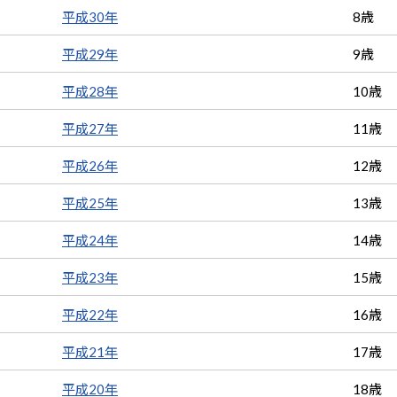
平成30年
8歳
平成29年
9歳
平成28年
10歳
平成27年
11歳
平成26年
12歳
平成25年
13歳
平成24年
14歳
平成23年
15歳
平成22年
16歳
平成21年
17歳
平成20年
18歳