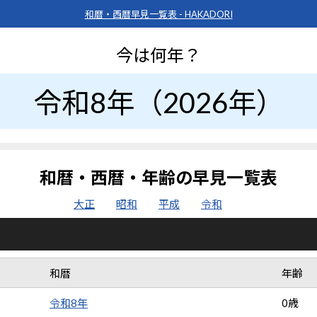
和暦・西暦早見一覧表 - HAKADORI
今は何年？
令和8年（2026年）
和暦・西暦・年齢の早見一覧表
大正
昭和
平成
令和
和暦
年齢
令和8年
0歳