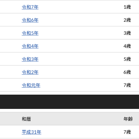
令和7年
1歳
令和6年
2歳
令和5年
3歳
令和4年
4歳
令和3年
5歳
令和2年
6歳
令和元年
7歳
和暦
年齢
平成31年
7歳