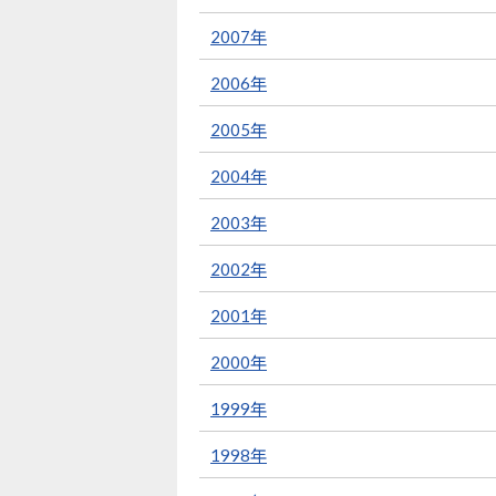
2007年
2006年
2005年
2004年
2003年
2002年
2001年
2000年
1999年
1998年