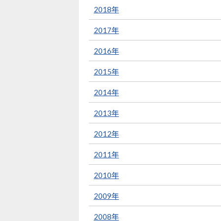
2018年
2017年
2016年
2015年
2014年
2013年
2012年
2011年
2010年
2009年
2008年