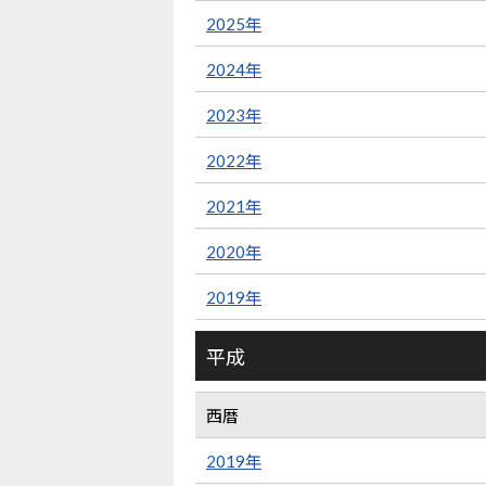
2025年
2024年
2023年
2022年
2021年
2020年
2019年
平成
西暦
2019年