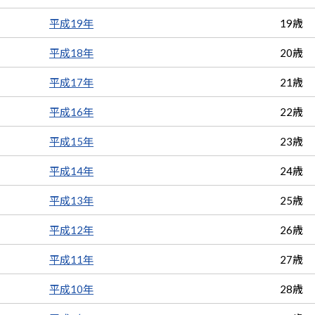
平成19年
19歳
平成18年
20歳
平成17年
21歳
平成16年
22歳
平成15年
23歳
平成14年
24歳
平成13年
25歳
平成12年
26歳
平成11年
27歳
平成10年
28歳