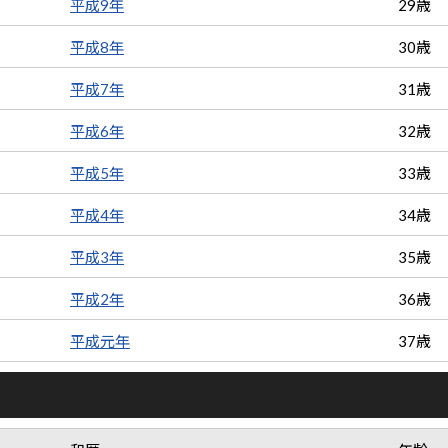
平成9年
29歳
平成8年
30歳
平成7年
31歳
平成6年
32歳
平成5年
33歳
平成4年
34歳
平成3年
35歳
平成2年
36歳
平成元年
37歳