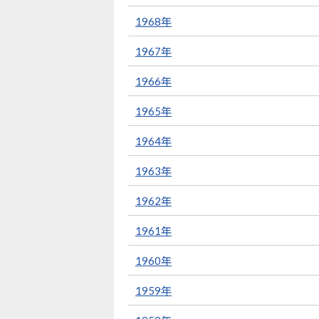
1968年
1967年
1966年
1965年
1964年
1963年
1962年
1961年
1960年
1959年